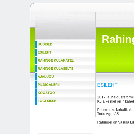
Rahin
UUDISED
ESILEHT
RAHINGE KÜLAKATEL
RAHINGE KÜLASELTS
AJALUGU
ESILEHT
PILDIGALERII
KOOSTÖÖ
2017. a. haldusreformi
LOGI SISSE
Küla keskel on 7 kahe
Peamiseks kohalikuks 
Tartu Agro AS.
Rahingel on Vasula L